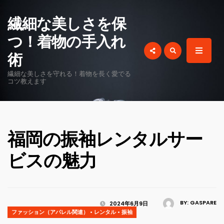
for:
繊細な美しさを保
つ！着物の手入れ
術
繊細な美しさを守れる！着物を長く愛でる
コツ教えます
福岡の振袖レンタルサー
ビスの魅力
BY:
GASPARE
2024年6月9日
ファッション（アパレル関連）
•
レンタル
•
振袖